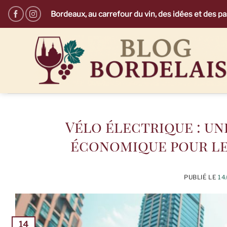
Passer
Bordeaux, au carrefour du vin, des idées et des p
au
contenu
Vélo électrique : u
économique pour le
PUBLIÉ LE
14
14