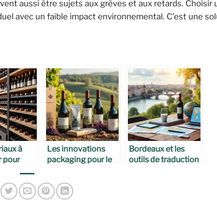
vent aussi être sujets aux grèves et aux retards. Choisir 
duel avec un faible impact environnemental. C’est une sol
iaux à
Les innovations
Bordeaux et les
r pour
packaging pour le
outils de traduction
es
vin bordelais
automatique pour
s
l’export