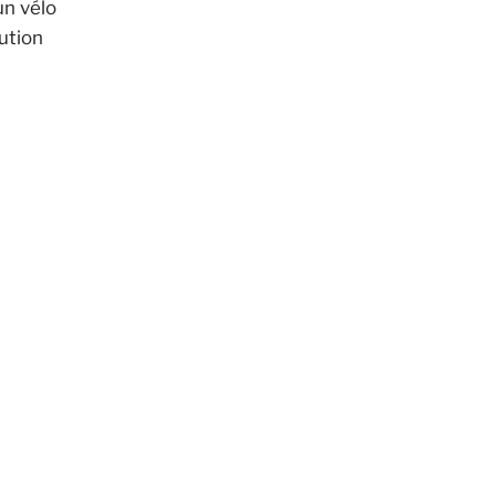
un vélo
ution