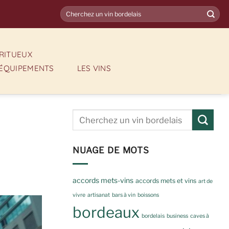
IRITUEUX
ÉQUIPEMENTS
LES VINS
NUAGE DE MOTS
accords mets-vins
accords mets et vins
art de
vivre
artisanat
bars à vin
boissons
bordeaux
bordelais
business
caves à