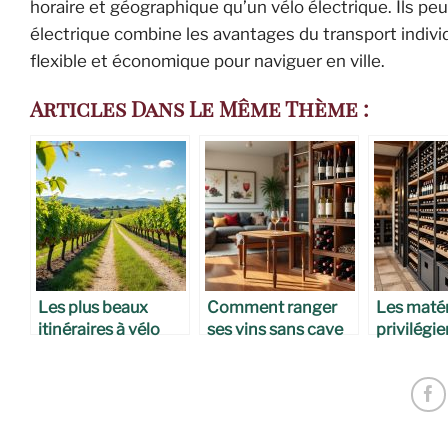
horaire et géographique qu’un vélo électrique. Ils peu
électrique combine les avantages du transport indivi
flexible et économique pour naviguer en ville.
Articles Dans Le Même Thème :
Les plus beaux
Comment ranger
Les matér
itinéraires à vélo
ses vins sans cave
privilégie
dans le vignoble
stocker s
bordelais
bouteille