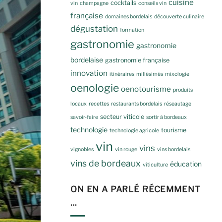
cuisine
cocktails
vin
champagne
conseils vin
française
domaines bordelais
découverte culinaire
dégustation
formation
gastronomie
gastronomie
bordelaise
gastronomie française
innovation
itinéraires
millésimés
mixologie
oenologie
oenotourisme
produits
locaux
recettes
restaurants bordelais
réseautage
secteur viticole
savoir-faire
sortir à bordeaux
technologie
tourisme
technologie agricole
vin
vins
vignobles
vin rouge
vins bordelais
vins de bordeaux
éducation
viticulture
ON EN A PARLÉ RÉCEMMENT
…