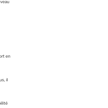
niveau
ort en
s, il
ilité