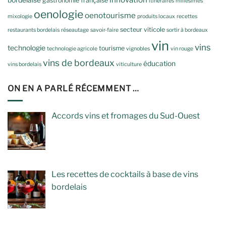
gastronomie française
itinéraires
millésimés
oenologie
oenotourisme
mixologie
produits locaux
recettes
secteur viticole
restaurants bordelais
réseautage
savoir-faire
sortir à bordeaux
vin
vins
technologie
tourisme
technologie agricole
vignobles
vin rouge
vins de bordeaux
éducation
vins bordelais
viticulture
ON EN A PARLÉ RÉCEMMENT …
Accords vins et fromages du Sud-Ouest
Les recettes de cocktails à base de vins
bordelais