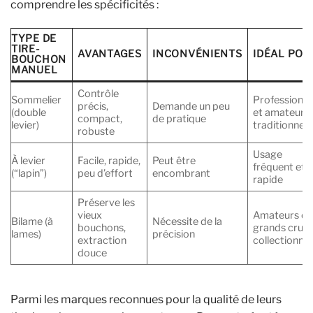
comprendre les spécificités :
TYPE DE
TIRE-
AVANTAGES
INCONVÉNIENTS
IDÉAL POU
BOUCHON
MANUEL
Contrôle
Sommelier
Professionne
précis,
Demande un peu
(double
et amateurs
compact,
de pratique
levier)
traditionnels
robuste
Usage
À levier
Facile, rapide,
Peut être
fréquent et
(“lapin”)
peu d’effort
encombrant
rapide
Préserve les
vieux
Amateurs d
Bilame (à
Nécessite de la
bouchons,
grands crus 
lames)
précision
extraction
collectionne
douce
Parmi les marques reconnues pour la qualité de leurs