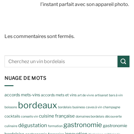
l’instant parfait avec son appareil photo.
Les commentaires sont fermés.
NUAGE DE MOTS
accords mets-vins
accords mets et vins
art de vivre
artisanat
bars à vin
bordeaux
boissons
bordelais
business
caves à vin
champagne
cuisine française
cocktails
conseils vin
domaines bordelais
découverte
gastronomie
dégustation
gastronomie
culinaire
formation
innovation
bordelaise