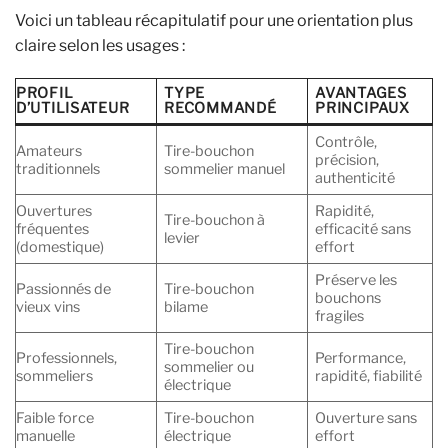
Voici un tableau récapitulatif pour une orientation plus
claire selon les usages :
PROFIL
TYPE
AVANTAGES
D’UTILISATEUR
RECOMMANDÉ
PRINCIPAUX
Contrôle,
Amateurs
Tire-bouchon
précision,
traditionnels
sommelier manuel
authenticité
Ouvertures
Rapidité,
Tire-bouchon à
fréquentes
efficacité sans
levier
(domestique)
effort
Préserve les
Passionnés de
Tire-bouchon
bouchons
vieux vins
bilame
fragiles
Tire-bouchon
Professionnels,
Performance,
sommelier ou
sommeliers
rapidité, fiabilité
électrique
Faible force
Tire-bouchon
Ouverture sans
manuelle
électrique
effort