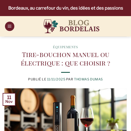
Passer
Bordeaux, au carrefour du vin, des idées et des passions
au
contenu
ÉQUIPEMENTS
Tire-bouchon manuel ou
électrique : que choisir ?
PUBLIÉ LE
11/11/2025
PAR
THOMAS DUMAS
11
Nov