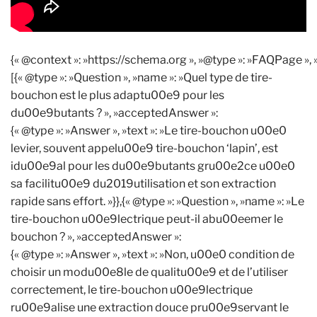
{« @context »: »https://schema.org », »@type »: »FAQPage », 
[{« @type »: »Question », »name »: »Quel type de tire-
bouchon est le plus adaptu00e9 pour les
du00e9butants ? », »acceptedAnswer »:
{« @type »: »Answer », »text »: »Le tire-bouchon u00e0
levier, souvent appelu00e9 tire-bouchon ‘lapin’, est
idu00e9al pour les du00e9butants gru00e2ce u00e0
sa facilitu00e9 du2019utilisation et son extraction
rapide sans effort. »}},{« @type »: »Question », »name »: »Le
tire-bouchon u00e9lectrique peut-il abu00eemer le
bouchon ? », »acceptedAnswer »:
{« @type »: »Answer », »text »: »Non, u00e0 condition de
choisir un modu00e8le de qualitu00e9 et de l’utiliser
correctement, le tire-bouchon u00e9lectrique
ru00e9alise une extraction douce pru00e9servant le