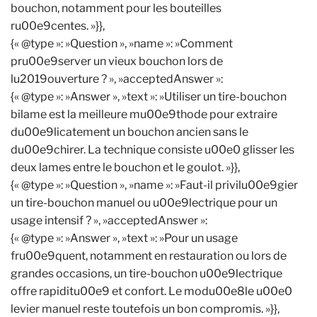
bouchon, notamment pour les bouteilles
ru00e9centes. »}},
{« @type »: »Question », »name »: »Comment
pru00e9server un vieux bouchon lors de
lu2019ouverture ? », »acceptedAnswer »:
{« @type »: »Answer », »text »: »Utiliser un tire-bouchon
bilame est la meilleure mu00e9thode pour extraire
du00e9licatement un bouchon ancien sans le
du00e9chirer. La technique consiste u00e0 glisser les
deux lames entre le bouchon et le goulot. »}},
{« @type »: »Question », »name »: »Faut-il privilu00e9gier
un tire-bouchon manuel ou u00e9lectrique pour un
usage intensif ? », »acceptedAnswer »:
{« @type »: »Answer », »text »: »Pour un usage
fru00e9quent, notamment en restauration ou lors de
grandes occasions, un tire-bouchon u00e9lectrique
offre rapiditu00e9 et confort. Le modu00e8le u00e0
levier manuel reste toutefois un bon compromis. »}},