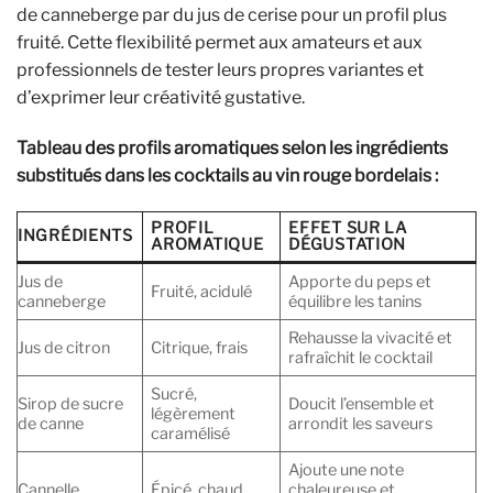
de canneberge par du jus de cerise pour un profil plus
fruité. Cette flexibilité permet aux amateurs et aux
professionnels de tester leurs propres variantes et
d’exprimer leur créativité gustative.
Tableau des profils aromatiques selon les ingrédients
substitués dans les cocktails au vin rouge bordelais :
PROFIL
EFFET SUR LA
INGRÉDIENTS
AROMATIQUE
DÉGUSTATION
Jus de
Apporte du peps et
Fruité, acidulé
canneberge
équilibre les tanins
Rehausse la vivacité et
Jus de citron
Citrique, frais
rafraîchit le cocktail
Sucré,
Sirop de sucre
Doucit l’ensemble et
légèrement
de canne
arrondit les saveurs
caramélisé
Ajoute une note
Cannelle
Épicé, chaud
chaleureuse et