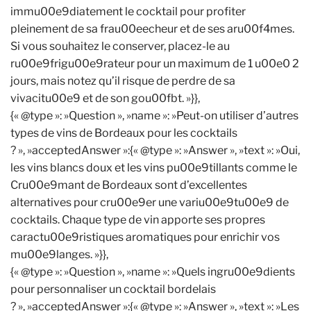
immu00e9diatement le cocktail pour profiter
pleinement de sa frau00eecheur et de ses aru00f4mes.
Si vous souhaitez le conserver, placez-le au
ru00e9frigu00e9rateur pour un maximum de 1 u00e0 2
jours, mais notez qu’il risque de perdre de sa
vivacitu00e9 et de son gou00fbt. »}},
{« @type »: »Question », »name »: »Peut-on utiliser d’autres
types de vins de Bordeaux pour les cocktails
? », »acceptedAnswer »:{« @type »: »Answer », »text »: »Oui,
les vins blancs doux et les vins pu00e9tillants comme le
Cru00e9mant de Bordeaux sont d’excellentes
alternatives pour cru00e9er une variu00e9tu00e9 de
cocktails. Chaque type de vin apporte ses propres
caractu00e9ristiques aromatiques pour enrichir vos
mu00e9langes. »}},
{« @type »: »Question », »name »: »Quels ingru00e9dients
pour personnaliser un cocktail bordelais
? », »acceptedAnswer »:{« @type »: »Answer », »text »: »Les