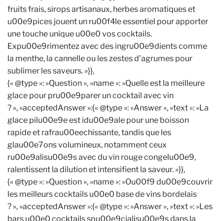
fruits frais, sirops artisanaux, herbes aromatiques et
u00e9pices jouent un ru00f4le essentiel pour apporter
une touche unique u00e0 vos cocktails.
Expu00e9rimentez avec des ingru00e9dients comme
la menthe, la cannelle ou les zestes d’agrumes pour
sublimer les saveurs. »}},
{« @type »: »Question », »name »: »Quelle est la meilleure
glace pour pru00e9parer un cocktail avec vin
? », »acceptedAnswer »:{« @type »: »Answer », »text »: »La
glace pilu00e9e est idu00e9ale pour une boisson
rapide et rafrau00eechissante, tandis que les
glau00e7ons volumineux, notamment ceux
ru00e9alisu00e9s avec du vin rouge congelu00e9,
ralentissent la dilution et intensifient la saveur. »}},
{« @type »: »Question », »name »: »Ou00f9 du00e9couvrir
les meilleurs cocktails u00e0 base de vins bordelais
? », »acceptedAnswer »:{« @type »: »Answer », »text »: »Les
bars u00e0 cocktails spu00e9cialisu00e9s dans la