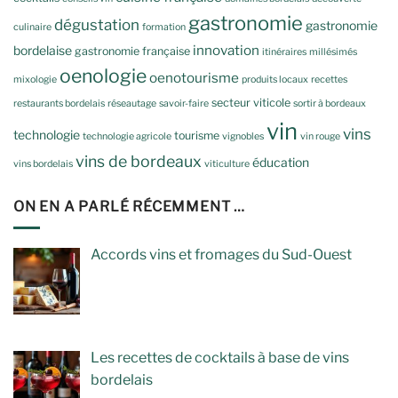
gastronomie
dégustation
gastronomie
culinaire
formation
innovation
bordelaise
gastronomie française
itinéraires
millésimés
oenologie
oenotourisme
mixologie
produits locaux
recettes
secteur viticole
restaurants bordelais
réseautage
savoir-faire
sortir à bordeaux
vin
vins
technologie
tourisme
technologie agricole
vignobles
vin rouge
vins de bordeaux
éducation
vins bordelais
viticulture
ON EN A PARLÉ RÉCEMMENT …
Accords vins et fromages du Sud-Ouest
Les recettes de cocktails à base de vins
bordelais