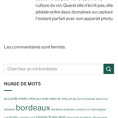
culture du vin. Quand elle n’écrit pas, elle
pédale entre deux domaines ou capture
l’instant parfait avec son appareil photo.
Les commentaires sont fermés.
NUAGE DE MOTS
accords mets-vins
accords mets et vins
art de vivre
artisanat
bars à vin
bordeaux
boissons
bordelais
business
caves à vin
champagne
cuisine française
cocktails
conseils vin
domaines bordelais
découverte