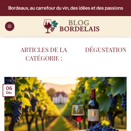
Passer
Bordeaux, au carrefour du vin, des idées et des passions
au
contenu
DÉGUSTATION
06
Déc