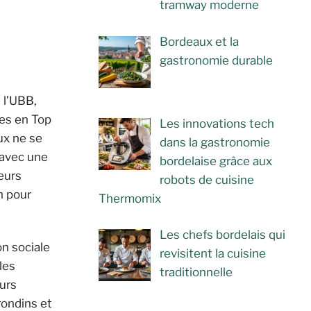
tramway moderne
Bordeaux et la
gastronomie durable
 l’UBB,
tes en Top
Les innovations tech
ux ne se
dans la gastronomie
e avec une
bordelaise grâce aux
eurs
robots de cuisine
n pour
Thermomix
Les chefs bordelais qui
on sociale
revisitent la cuisine
les
traditionnelle
eurs
rondins et