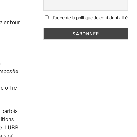
J'accepte la politique de confidentialité
alentour.
à
 imposée
ne offre
 parfois
itions
e. L’UBB
ons où