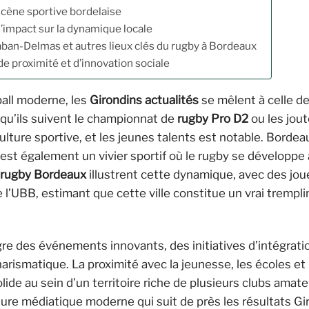
 scène sportive bordelaise
’impact sur la dynamique locale
aban-Delmas et autres lieux clés du rugby à Bordeaux
e proximité et d’innovation sociale
ball moderne, les
Girondins actualités
se mêlent à celle de
qu’ils suivent le championnat de
rugby Pro D2
ou les jou
culture sportive, et les jeunes talents est notable. Bordea
lle est également un vivier sportif où le rugby se développ
s rugby Bordeaux
illustrent cette dynamique, avec des jou
l’UBB, estimant que cette ville constitue un vrai trempli
ègre des événements innovants, des initiatives d’intégrati
arismatique. La proximité avec la jeunesse, les écoles et 
ide au sein d’un territoire riche de plusieurs clubs amat
rture médiatique moderne qui suit de près les résultats Gi