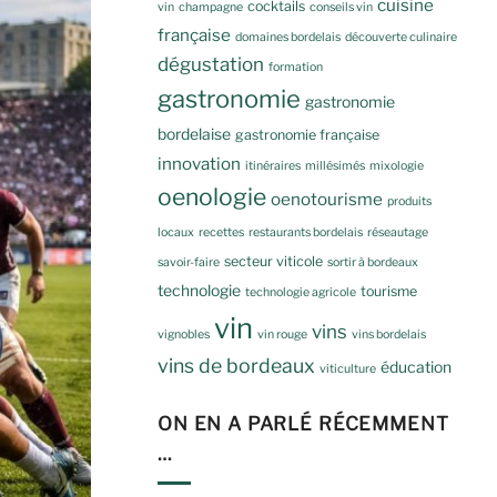
cuisine
cocktails
vin
champagne
conseils vin
française
domaines bordelais
découverte culinaire
dégustation
formation
gastronomie
gastronomie
bordelaise
gastronomie française
innovation
itinéraires
millésimés
mixologie
oenologie
oenotourisme
produits
locaux
recettes
restaurants bordelais
réseautage
secteur viticole
savoir-faire
sortir à bordeaux
technologie
tourisme
technologie agricole
vin
vins
vignobles
vin rouge
vins bordelais
vins de bordeaux
éducation
viticulture
ON EN A PARLÉ RÉCEMMENT
…