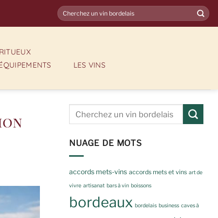
IRITUEUX
ÉQUIPEMENTS
LES VINS
ion
NUAGE DE MOTS
accords mets-vins
accords mets et vins
art de
vivre
artisanat
bars à vin
boissons
bordeaux
bordelais
business
caves à