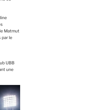
line
es
ade Matmut
 par le
club UBB
éant une