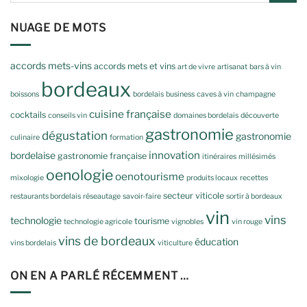
NUAGE DE MOTS
accords mets-vins
accords mets et vins
art de vivre
artisanat
bars à vin
bordeaux
boissons
bordelais
business
caves à vin
champagne
cuisine française
cocktails
conseils vin
domaines bordelais
découverte
gastronomie
dégustation
gastronomie
culinaire
formation
innovation
bordelaise
gastronomie française
itinéraires
millésimés
oenologie
oenotourisme
mixologie
produits locaux
recettes
secteur viticole
restaurants bordelais
réseautage
savoir-faire
sortir à bordeaux
vin
vins
technologie
tourisme
technologie agricole
vignobles
vin rouge
vins de bordeaux
éducation
vins bordelais
viticulture
ON EN A PARLÉ RÉCEMMENT …