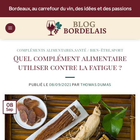
Passer
Bordeaux, au carrefour du vin, des idées et des passions
au
contenu
COMPLÉMENTS ALIMENTAIRES
,
SANTÉ / BIEN-ÊTRE
,
SPORT
Quel complément alimentaire
utiliser contre la fatigue ?
PUBLIÉ LE
08/09/2021
PAR
THOMAS DUMAS
08
Sep