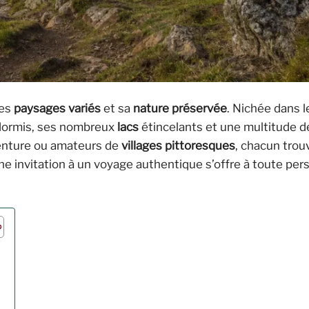
ses
paysages variés
et sa
nature préservée
. Nichée dans 
ormis, ses nombreux
lacs
étincelants et une multitude d
enture ou amateurs de
villages pittoresques
, chacun trouv
ne invitation à un voyage authentique s’offre à toute pe
é