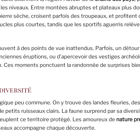
les niveaux. Entre montées abruptes et plateaux plus dou
rre sèche, croisent parfois des troupeaux, et profitent 
cles plus courtes, tandis que les sportifs aguerris relèven
ouvent à des points de vue inattendus. Parfois, un détou
nciennes éruptions, ou d’apercevoir des vestiges archéo
ion. Ces moments ponctuent la randonnée de surprises bi
odiversité
gique peu commune. On y trouve des landes fleuries, des
petits ruisseaux clairs. La faune surprend par sa diversi
peuplent ce territoire protégé. Les amoureux de
nature p
s oiseaux accompagne chaque découverte.