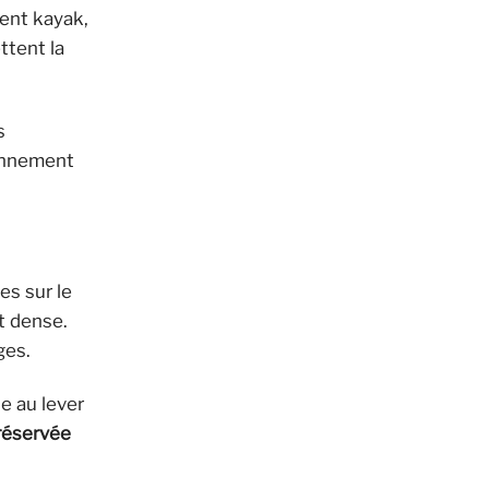
ent kayak,
ttent la
s
ronnement
s sur le
êt dense.
ges.
ue au lever
réservée