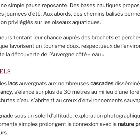
’une simple pause reposante. Des bases nautiques propos
les journées d’été. Aux abords, des chemins balisés perme
on privilégiés sur les oiseaux aquatiques.
pêcheurs tentant leur chance auprès des brochets et perche
que favorisent un tourisme doux, respectueux de l’envi
e la découverte de l’Auvergne côté « eau ».
els
 les
lacs
auvergnats aux nombreuses
cascades
disséminée
Sancy
, s’élance sur plus de 30 mètres au milieu d’une for
 chutes d’eau s’abritent au creux d’environnements sauva
aignade sous un soleil d’altitude, exploration photographiq
oments simples prolongent la connexion avec la
nature p
urs.