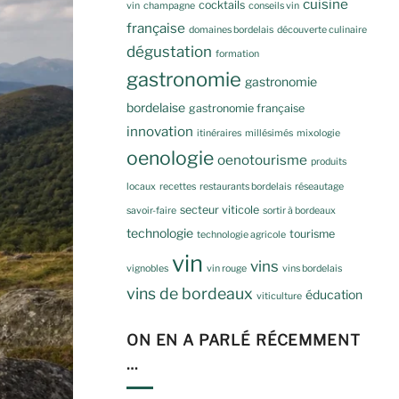
cuisine
cocktails
vin
champagne
conseils vin
française
domaines bordelais
découverte culinaire
dégustation
formation
gastronomie
gastronomie
bordelaise
gastronomie française
innovation
itinéraires
millésimés
mixologie
oenologie
oenotourisme
produits
locaux
recettes
restaurants bordelais
réseautage
secteur viticole
savoir-faire
sortir à bordeaux
technologie
tourisme
technologie agricole
vin
vins
vignobles
vin rouge
vins bordelais
vins de bordeaux
éducation
viticulture
ON EN A PARLÉ RÉCEMMENT
…