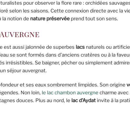
ralistes pour observer la flore rare : orchidées sauvages
oré selon les saisons. Cette connexion directe avec la v
ù la notion de
nature préservée
prend tout son sens.
’Auvergne
lle est aussi jalonnée de superbes
lacs
naturels ou artificie
’eau se sont formés dans d’anciens cratères ou à la faveu
s irrésistibles. Se baigner, pêcher ou simplement admirer
d’un séjour auvergnat.
ofondeur et ses eaux sombrement limpides. Son origine
v
légendes. Non loin,
le lac chambon auvergne
charme avec 
gnes douces. Plus au nord, le
lac d’Aydat
invite à la pra