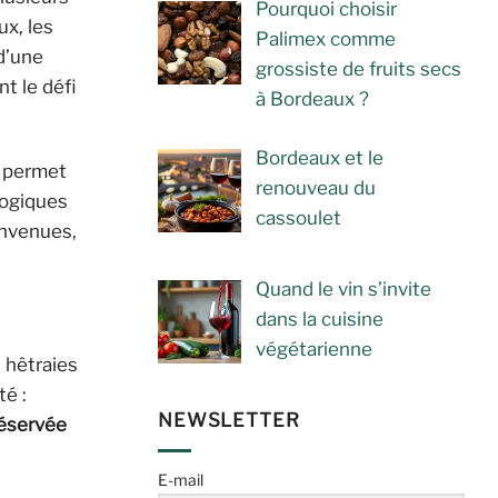
Pourquoi choisir
x, les
Palimex comme
d’une
grossiste de fruits secs
t le défi
à Bordeaux ?
Bordeaux et le
r permet
renouveau du
logiques
cassoulet
envenues,
Quand le vin s’invite
dans la cuisine
végétarienne
 hêtraies
té :
NEWSLETTER
réservée
E-mail