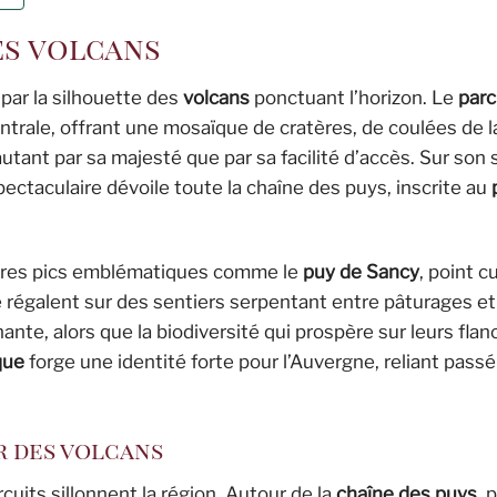
es volcans
par la silhouette des
volcans
ponctuant l’horizon. Le
parc
trale, offrant une mosaïque de cratères, de coulées de l
autant par sa majesté que par sa facilité d’accès. Sur so
ectaculaire dévoile toute la chaîne des puys, inscrite au
utres pics emblématiques comme le
puy de Sancy
, point c
 régalent sur des sentiers serpentant entre pâturages et 
nte, alors que la biodiversité qui prospère sur leurs flan
que
forge une identité forte pour l’Auvergne, reliant passé
r des volcans
cuits sillonnent la région. Autour de la
chaîne des puys
, 