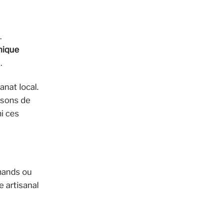
.
nique
.
anat local.
aisons de
mi ces
rmands ou
e artisanal