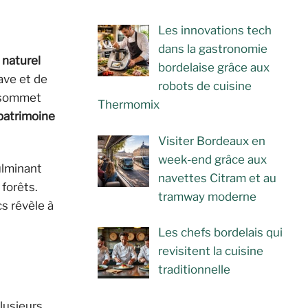
Les innovations tech
dans la gastronomie
 naturel
bordelaise grâce aux
ave et de
robots de cuisine
n sommet
Thermomix
patrimoine
Visiter Bordeaux en
week-end grâce aux
ulminant
navettes Citram et au
forêts.
tramway moderne
cs révèle à
Les chefs bordelais qui
revisitent la cuisine
traditionnelle
plusieurs