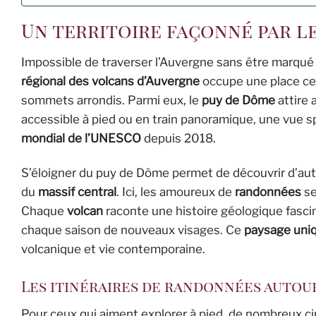
Un territoire façonné par l
Impossible de traverser l’Auvergne sans être marqué 
régional des volcans d’Auvergne
occupe une place cen
sommets arrondis. Parmi eux, le
puy de Dôme
attire 
accessible à pied ou en train panoramique, une vue sp
mondial de l’UNESCO
depuis 2018.
S’éloigner du puy de Dôme permet de découvrir d’a
du
massif central
. Ici, les amoureux de
randonnées
se
Chaque
volcan
raconte une histoire géologique fascina
chaque saison de nouveaux visages. Ce
paysage uni
volcanique et vie contemporaine.
Les itinéraires de randonnées autou
Pour ceux qui aiment explorer à pied, de nombreux cir