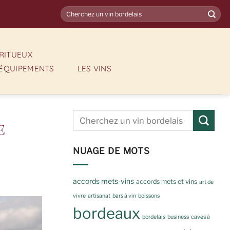
IRITUEUX
ÉQUIPEMENTS
LES VINS
e
NUAGE DE MOTS
accords mets-vins
accords mets et vins
art de
vivre
artisanat
bars à vin
boissons
bordeaux
bordelais
business
caves à