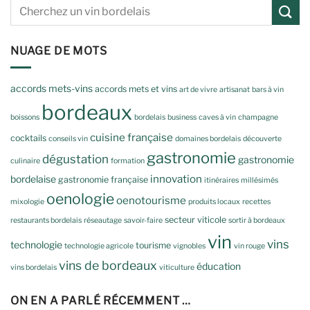
NUAGE DE MOTS
accords mets-vins
accords mets et vins
art de vivre
artisanat
bars à vin
bordeaux
boissons
bordelais
business
caves à vin
champagne
cuisine française
cocktails
conseils vin
domaines bordelais
découverte
gastronomie
dégustation
gastronomie
culinaire
formation
innovation
bordelaise
gastronomie française
itinéraires
millésimés
oenologie
oenotourisme
mixologie
produits locaux
recettes
secteur viticole
restaurants bordelais
réseautage
savoir-faire
sortir à bordeaux
vin
vins
technologie
tourisme
technologie agricole
vignobles
vin rouge
vins de bordeaux
éducation
vins bordelais
viticulture
ON EN A PARLÉ RÉCEMMENT …